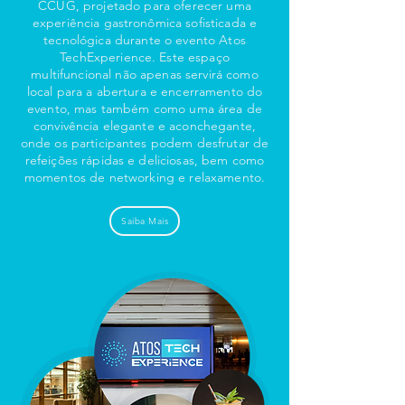
CCUG, projetado para oferecer uma
experiência gastronômica sofisticada e
tecnológica durante o evento Atos
TechExperience. Este espaço
multifuncional não apenas servirá como
local para a abertura e encerramento do
evento, mas também como uma área de
convivência elegante e aconchegante,
onde os participantes podem desfrutar de
refeições rápidas e deliciosas, bem como
momentos de networking e relaxamento.
Saiba Mais