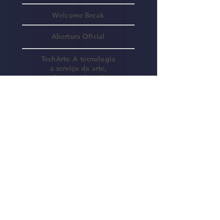
Welcome Break
Abertura Oficial
TechArts: A tecnologia
a serviço da arte,
cultura e educação
Cibersegurança
DIA 2
20/
03
IA na Educação