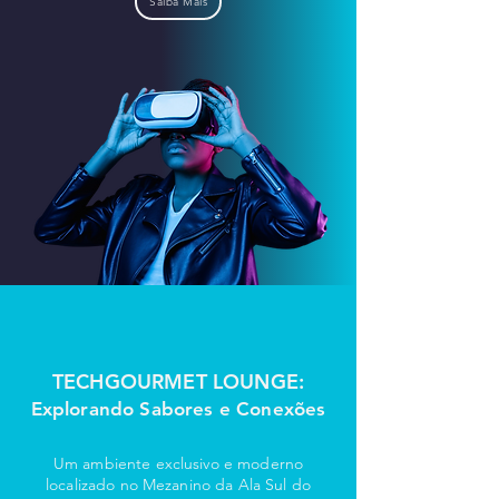
Saiba Mais
TECHGOURMET LOUNGE:
Explorando Sabores e Conexões
Um ambiente exclusivo e moderno
localizado no Mezanino da Ala Sul do