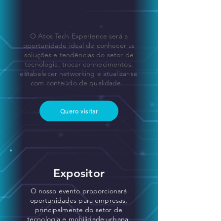
Visitante
O Atos Tech Experience será a
oportunidade ideal de conhecer as
soluções e tendências do setor de
tecnologia, trocar conhecimentos,
estabelecer networking e atualizar-se
com conteúdo de qualidade.​
Quero visitar
Expositor
O nosso evento proporcionará
oportunidades para empresas,
principalmente do setor de
tecnologia e mobilidade urbana,