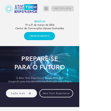
INSTITUTO ATOS
BRASÍLIA
19 a 21 de março de 2024
Centro de Convenções Ulysses Guimarães
CREDENCIAMENTO
PREPARE-SE
PARA O FUTURO
O Atos Tech Experience Brasília 2024 está
chegando para impulsionar a transformação tecnológica
Saiba mais
Atos Tech Experience