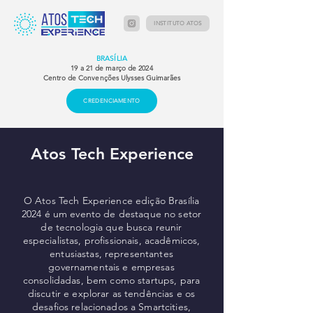
INSTITUTO ATOS
BRASÍLIA
19 a 21 de março de 2024
Centro de Convenções Ulysses Guimarães
CREDENCIAMENTO
Atos Tech Experience
O Atos Tech Experience edição Brasília
2024 é um evento de destaque no setor
de tecnologia que busca reunir
especialistas, profissionais, acadêmicos,
entusiastas, representantes
governamentais e empresas
consolidadas, bem como startups, para
discutir e explorar as tendências e os
desafios relacionados a Smartcities,