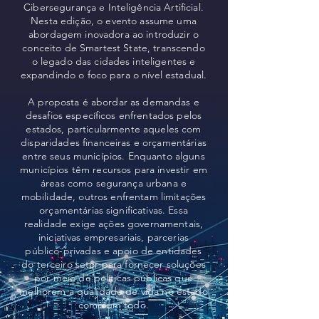
Cibersegurança e Inteligência Artificial.
Nesta edição, o evento assume uma
abordagem inovadora ao introduzir o
conceito de Smartest State, transcendo
o legado das cidades inteligentes e
expandindo o foco para o nível estadual.
A proposta é abordar as demandas e
desafios específicos enfrentados pelos
estados, particularmente aqueles com
disparidades financeiras e orçamentárias
entre seus municípios. Enquanto alguns
municípios têm recursos para investir em
áreas como segurança urbana e
mobilidade, outros enfrentam limitações
orçamentárias significativas. Essa
realidade exige ações governamentais,
iniciativas empresariais, parcerias
público-privadas e apoio de entidades
do terceiro setor para fornecer soluções
por meio de políticas públicas que
melhorem a qualidade de vida no estado
como um todo.